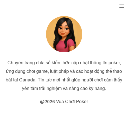
Chuyên trang chia sẻ kiến thức cập nhật thông tin poker,
ứng dụng chơi game, luật pháp và các hoạt động thể thao
bài tại Canada. Tin tức mới nhất giúp người chơi cảm thấy
yên tâm trải nghiệm và nâng cao kỹ năng.
@2026 Vua Chơi Poker